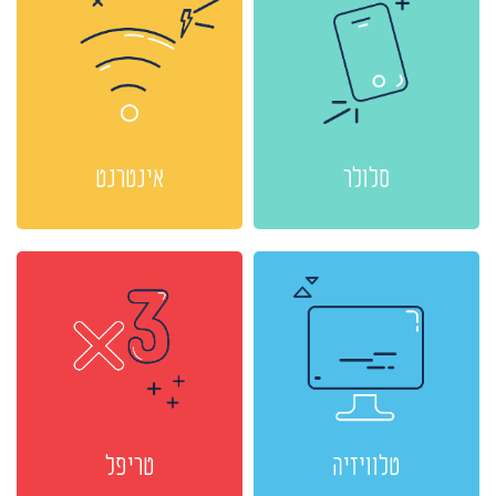
סלולר
אינטרנט
טלוויזיה
טריפל